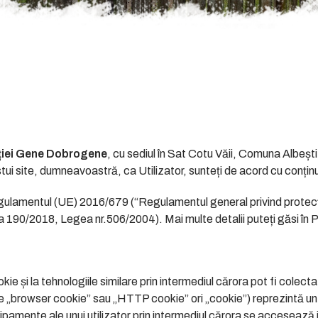
ției
Gene Dobrogene
, cu sediul în Sat Cotu Văii, Comuna Albești
estui site, dumneavoastră, ca Utilizator, sunteți de acord cu conț
egulamentul (UE) 2016/679 (“Regulamentul general privind protec
a 190/2018, Legea nr.506/2004). Mai multe detalii puteți găsi în P
ie și la tehnologiile similare prin intermediul cărora pot fi colect
browser cookie” sau „HTTP cookie” ori „cookie”) reprezintă un fiș
ipamente ale unui utilizator prin intermediul cărora se accesează 