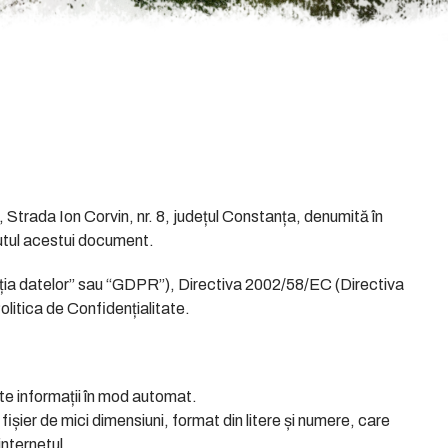
, Strada Ion Corvin, nr. 8, județul Constanța, denumită în
inutul acestui document.
ția datelor” sau “GDPR”), Directiva 2002/58/EC (Directiva
olitica de Confidențialitate.
ate informații în mod automat.
ier de mici dimensiuni, format din litere și numere, care
internetul.