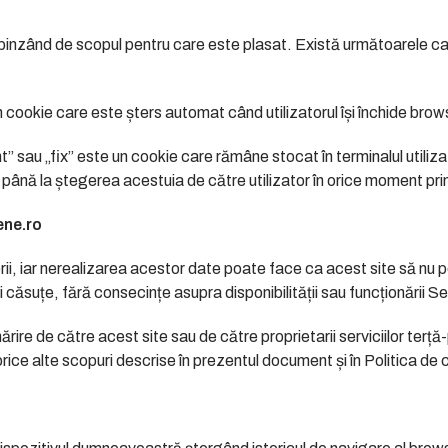
epinzând de scopul pentru care este plasat. Există următoarele cat
 cookie care este șters automat când utilizatorul își închide brow
” sau „fix” este un cookie care rămâne stocat în terminalul utiliz
au până la ștegerea acestuia de către utilizator în orice moment pri
ene.ro
rii, iar nerealizarea acestor date poate face ca acest site să nu po
ei căsuțe, fără consecințe asupra disponibilității sau funcționării Ser
ărire de către acest site sau de către proprietarii serviciilor terță
ă orice alte scopuri descrise în prezentul document și în Politica de 