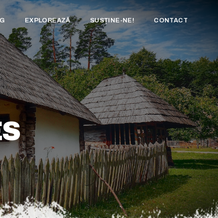
OG
EXPLOREAZĂ
SUSȚINE-NE!
CONTACT
ES