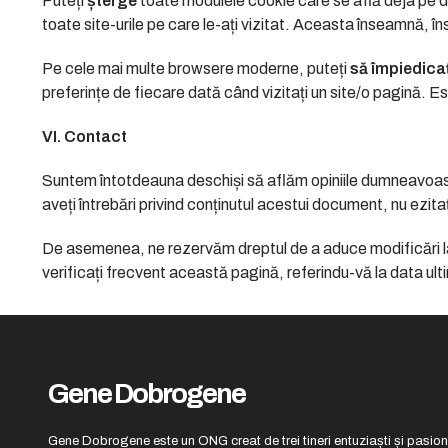
Puteți
șterge
toate modulele cookie care se află deja pe d
toate site-urile pe care le-ați vizitat. Aceasta înseamnă, î
Pe cele mai multe browsere moderne, puteți
să împiedicaț
preferințe de fiecare dată când vizitați un site/o pagină. Est
VI. Contact
Suntem întotdeauna deschiși să aflăm opiniile dumneavoastră
aveți întrebări privind conținutul acestui document, nu ez
De asemenea, ne rezervăm dreptul de a aduce modificări la 
verificați frecvent această pagină, referindu-vă la data ultim
Gene Dobrogene
Gene Dobrogene este un ONG creat de trei tineri entuziaști și pasiona