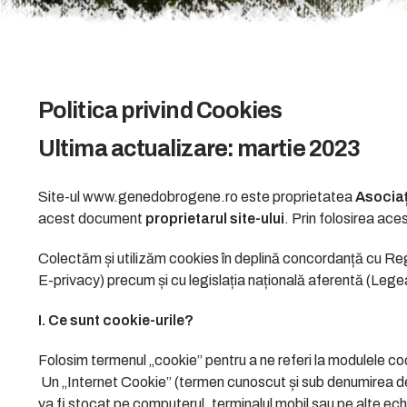
Politica privind Cookies
Ultima actualizare: martie 2023
Site-ul www.genedobrogene.ro este proprietatea
Asocia
acest document
proprietarul site-ului
. Prin folosirea ac
Colectăm și utilizăm cookies în deplină concordanță cu R
E-privacy) precum și cu legislația națională aferentă (Lege
I. Ce sunt cookie-urile?
Folosim termenul „cookie” pentru a ne referi la modulele cook
Un „Internet Cookie” (termen cunoscut și sub denumirea de „
va fi stocat pe computerul, terminalul mobil sau pe alte ech