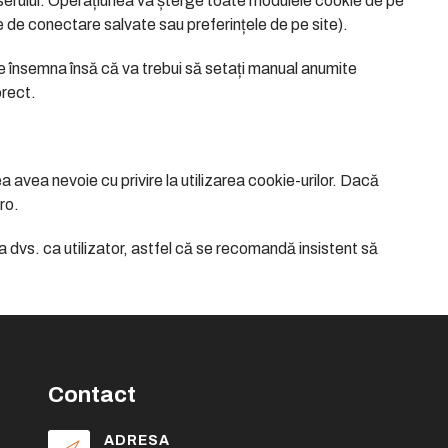
serului. Operațiunea va șterge toate modulele cookie de pe
le de conectare salvate sau preferințele de pe site).
e însemna însă că va trebui să setați manual anumite
orect.
avea nevoie cu privire la utilizarea cookie-urilor. Dacă
ro.
dvs. ca utilizator, astfel că se recomandă insistent să
Contact
ADRESA