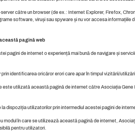
b-server către un browser (de ex.: Internet Explorer, Firefox, Chro
ame software, viruși sau spyware și nu vor accesa informațiile de 
re această pagină web
stei pagini de internet o experiență mai bună de navigare și servicii 
prin identificarea oricăror erori care apar în timpul vizitării/utilizăr
are este utilizată această pagină de internet către Asociația Gene
 la dispoziția utilizatorilor prin intermediul acestei pagini de inter
ă cu modul în care se utilizează această pagină de internet, Aso
bilă pentru utilizatori.