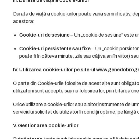
III. Durata de viață a cookie-urilor
Durata de viață a cookie-urilor poate varia semnificativ, d
acestora:
Cookie-uri de sesiune
– Un „cookie de sesiune” este un
Cookie-uri persistente sau fixe
– Un „cookie persistent
poate fi în câteva minute, zile sau câțiva ani în viitor) s
IV. Utilizarea cookie-urilor pe site-ul www.genedobrog
O parte din Cookie-urile folosite de acest site sunt obligato
utilizatorii sunt accepte sau nu folosirea lor, prin bifarea un
Orice utilizare a cookie-urilor sau a altor instrumente de urm
serviciului solicitat de utilizator în condiții optime, pe lâng
V. Gestionarea cookie-urilor