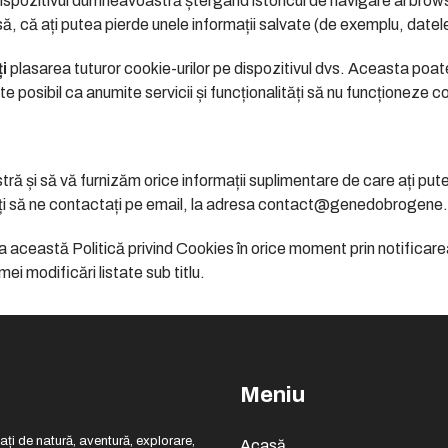
ispozitivul dumneavoastră ștergând istoricul de navigare al brow
nsă, că ați putea pierde unele informații salvate (de exemplu, date
i
plasarea tuturor cookie-urilor pe dispozitivul dvs. Aceasta poat
e posibil ca anumite servicii și funcționalități să nu funcționeze c
 și să vă furnizăm orice informații suplimentare de care ați putea 
itați să ne contactați pe email, la adresa contact@genedobrogene.
această Politică privind Cookies în orice moment prin notificarea 
ei modificări listate sub titlu.
Meniu
ți de natură, aventură, explorare,
Acasă