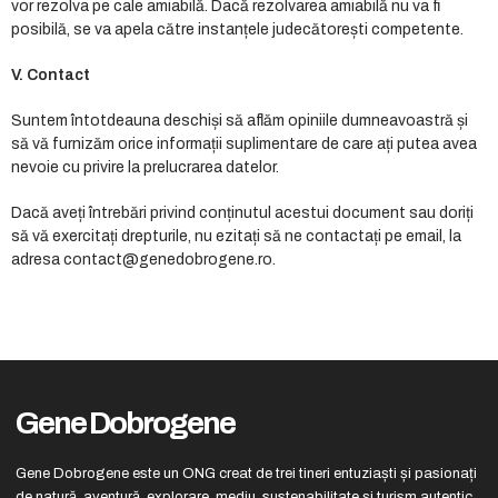
vor rezolva pe cale amiabilă. Dacă rezolvarea amiabilă nu va fi
posibilă, se va apela către instanțele judecătorești competente.
V. Contact
Suntem întotdeauna deschiși să aflăm opiniile dumneavoastră și
să vă furnizăm orice informații suplimentare de care ați putea avea
nevoie cu privire la prelucrarea datelor.
Dacă aveți întrebări privind conținutul acestui document sau doriți
să vă exercitați drepturile, nu ezitați să ne contactați pe email, la
adresa contact@genedobrogene.ro.
Gene Dobrogene
Gene Dobrogene este un ONG creat de trei tineri entuziaști și pasionați
de natură, aventură, explorare, mediu, sustenabilitate și turism autentic.