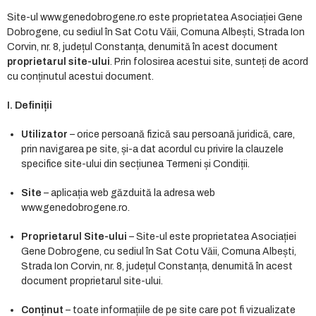
Site-ul www.genedobrogene.ro este proprietatea Asociației Gene
Dobrogene, cu sediul în Sat Cotu Văii, Comuna Albești, Strada Ion
Corvin, nr. 8, județul Constanța, denumită în acest document
proprietarul site-ului
. Prin folosirea acestui site, sunteți de acord
cu conținutul acestui document.
I. Definiții
Utilizator
– orice persoană fizică sau persoană juridică, care,
prin navigarea pe site, și-a dat acordul cu privire la clauzele
specifice site-ului din secțiunea Termeni și Condiții.
Site
– aplicația web găzduită la adresa web
www.genedobrogene.ro.
Proprietarul Site-ului
– Site-ul este proprietatea Asociației
Gene Dobrogene, cu sediul în Sat Cotu Văii, Comuna Albești,
Strada Ion Corvin, nr. 8, județul Constanța, denumită în acest
document proprietarul site-ului.
Conținut
– toate informațiile de pe site care pot fi vizualizate