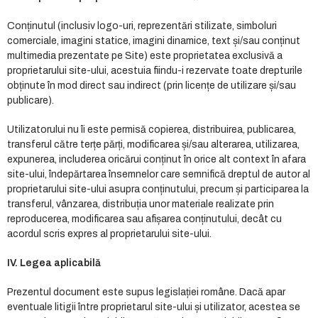
Conținutul (inclusiv logo-uri, reprezentări stilizate, simboluri
comerciale, imagini statice, imagini dinamice, text și/sau conținut
multimedia prezentate pe Site) este proprietatea exclusivă a
proprietarului site-ului, acestuia fiindu-i rezervate toate drepturile
obținute în mod direct sau indirect (prin licențe de utilizare și/sau
publicare).
Utilizatorului nu îi este permisă copierea, distribuirea, publicarea,
transferul către terțe părți, modificarea și/sau alterarea, utilizarea,
expunerea, includerea oricărui conținut în orice alt context în afara
site-ului, îndepărtarea însemnelor care semnifică dreptul de autor al
proprietarului site-ului asupra conținutului, precum și participarea la
transferul, vânzarea, distribuția unor materiale realizate prin
reproducerea, modificarea sau afișarea conținutului, decât cu
acordul scris expres al proprietarului site-ului.
IV.
Legea aplicabilă
Prezentul document este supus legislației române. Dacă apar
eventuale litigii între proprietarul site-ului și utilizator, acestea se