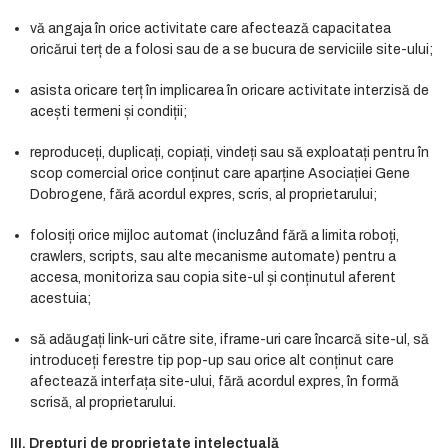
vă angaja în orice activitate care afectează capacitatea
oricărui terț de a folosi sau de a se bucura de serviciile site-ului;
asista oricare terț în implicarea în oricare activitate interzisă de
acești termeni și condiții;
reproduceți, duplicați, copiați, vindeți sau să exploatați pentru în
scop comercial orice conținut care aparține Asociației Gene
Dobrogene, fără acordul expres, scris, al proprietarului;
folosiți orice mijloc automat (incluzând fără a limita roboți,
crawlers, scripts, sau alte mecanisme automate) pentru a
accesa, monitoriza sau copia site-ul și conținutul aferent
acestuia;
să adăugați link-uri către site, iframe-uri care încarcă site-ul, să
introduceți ferestre tip pop-up sau orice alt conținut care
afectează interfața site-ului, fără acordul expres, în formă
scrisă, al proprietarului.
III.
Drepturi
de
proprietate
intelectuală