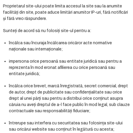
Proprietarul site-ului poate limita accesul la site sau la anumite
facilități din site, poate aduce limitări anumitor IP-uri, fără notificări
și fără vreo răspundere.
Sunteți de acord să nu folosiți site-ul pentru a:
încălca sau încuraja încălcarea oricăror acte normative
naționale sau internaționale;
impersona orice persoană sau entitate juridică sau pentru a
reprezenta în mod eronat afilierea cu orice persoană sau
entitate juridică;
încălca orice brevet, marcă înregistrată, secret comercial, drept
de autor, drept de publicitate sau confidențialitate sau orice
drept al unei părți sau pentru a distribui orice conținut asupra
căruia nu aveți dreptul de a-l face public în mod legal, sub clauze
contractuale sau responsabilități fiduciare;
întrerupe sau interfera cu securitatea sau folosința site-ului
sau oricărui website sau conținut în legătură cu acesta;