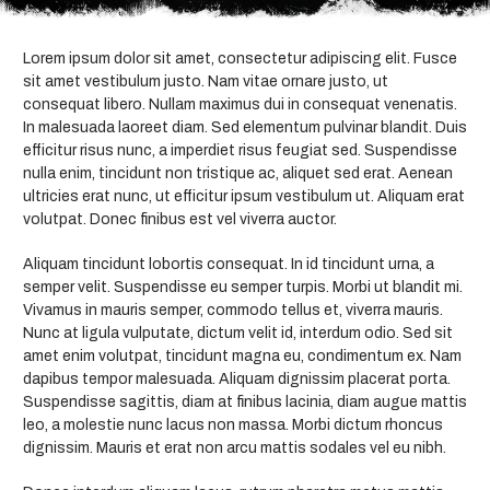
Lorem ipsum dolor sit amet, consectetur adipiscing elit. Fusce
sit amet vestibulum justo. Nam vitae ornare justo, ut
consequat libero. Nullam maximus dui in consequat venenatis.
In malesuada laoreet diam. Sed elementum pulvinar blandit. Duis
efficitur risus nunc, a imperdiet risus feugiat sed. Suspendisse
nulla enim, tincidunt non tristique ac, aliquet sed erat. Aenean
ultricies erat nunc, ut efficitur ipsum vestibulum ut. Aliquam erat
volutpat. Donec finibus est vel viverra auctor.
Aliquam tincidunt lobortis consequat. In id tincidunt urna, a
semper velit. Suspendisse eu semper turpis. Morbi ut blandit mi.
Vivamus in mauris semper, commodo tellus et, viverra mauris.
Nunc at ligula vulputate, dictum velit id, interdum odio. Sed sit
amet enim volutpat, tincidunt magna eu, condimentum ex. Nam
dapibus tempor malesuada. Aliquam dignissim placerat porta.
Suspendisse sagittis, diam at finibus lacinia, diam augue mattis
leo, a molestie nunc lacus non massa. Morbi dictum rhoncus
dignissim. Mauris et erat non arcu mattis sodales vel eu nibh.