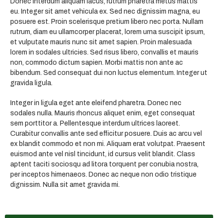
Donec interdum aliquam lacus, rutrum pharetra metus mattis
eu. Integer sit amet vehicula ex. Sed nec dignissim magna, eu
posuere est. Proin scelerisque pretium libero nec porta. Nullam
rutrum, diam eu ullamcorper placerat, lorem urna suscipit ipsum,
et vulputate mauris nunc sit amet sapien. Proin malesuada
lorem in sodales ultricies. Sed risus libero, convallis et mauris
non, commodo dictum sapien. Morbi mattis non ante ac
bibendum. Sed consequat dui non luctus elementum. Integer ut
gravida ligula.
Integer in ligula eget ante eleifend pharetra. Donec nec
sodales nulla. Mauris rhoncus aliquet enim, eget consequat
sem porttitor a. Pellentesque interdum ultrices laoreet.
Curabitur convallis ante sed efficitur posuere. Duis ac arcu vel
ex blandit commodo et non mi. Aliquam erat volutpat. Praesent
euismod ante vel nisl tincidunt, id cursus velit blandit. Class
aptent taciti sociosqu ad litora torquent per conubia nostra,
per inceptos himenaeos. Donec ac neque non odio tristique
dignissim. Nulla sit amet gravida mi.